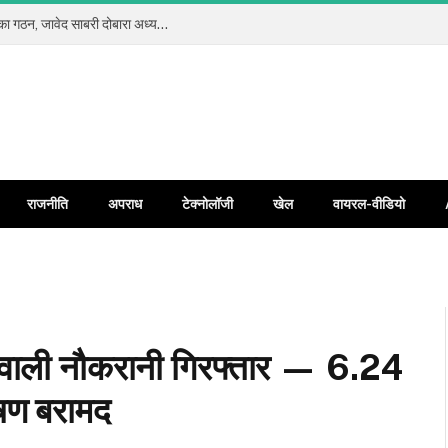
कलियर प्रेस क्लब रजि. में सर्वसम्मति से नई कार्यकारिणी का गठन, जावेद साबरी दोबारा अध्यक्ष और जावेद अंसारी बने महामंत्री
राजनीति
अपराध
टेक्नोलॉजी
खेल
वायरल-वीडियो
ने वाली नौकरानी गिरफ्तार — 6.24
षण बरामद