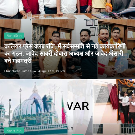
पिरान कलियर
कलियर प्रेस क्लब रजि. में सर्वसम्मति से नई कार्यकारिणी
का गठन, जावेद साबरी दोबारा अध्यक्ष और जावेद अंसारी
बने महामंत्री
Haridwar Times
August 3, 2026
पिरान कलियर