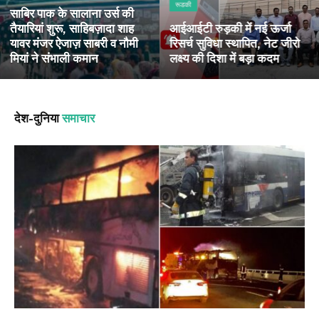
रूडकी
साबिर पाक के सालाना उर्स की
तैयारियां शुरू, साहिबज़ादा शाह
आईआईटी रुड़की में नई ऊर्जा
यावर मंजर ऐजाज़ साबरी व नौमी
रिसर्च सुविधा स्थापित, नेट जीरो
मियां ने संभाली कमान
लक्ष्य की दिशा में बड़ा कदम
देश-दुनिया
समाचार