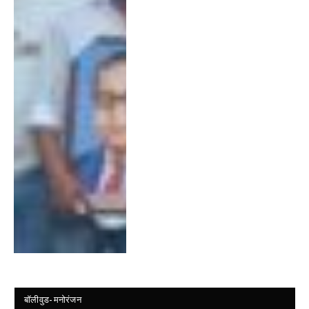
बॉलीवुड- मनोरंजन