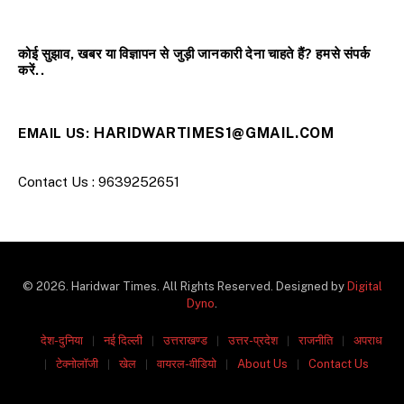
कोई सुझाव, खबर या विज्ञापन से जुड़ी जानकारी देना चाहते हैं? हमसे संपर्क
करें..
HARIDWARTIMES1@GMAIL.COM
EMAIL US:
Contact Us : 9639252651
© 2026. Haridwar Times. All Rights Reserved. Designed by
Digital
Dyno
.
देश-दुनिया
नई दिल्ली
उत्तराखण्ड
उत्तर-प्रदेश
राजनीति
अपराध
टेक्नोलॉजी
खेल
वायरल-वीडियो
About Us
Contact Us