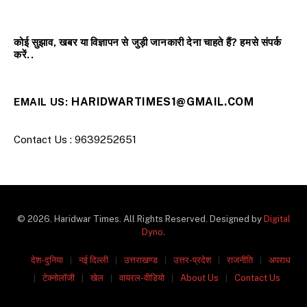
कोई सुझाव, खबर या विज्ञापन से जुड़ी जानकारी देना चाहते हैं? हमसे संपर्क
करें..
HARIDWARTIMES1@GMAIL.COM
EMAIL US:
Contact Us : 9639252651
© 2026. Haridwar Times. All Rights Reserved. Designed by
Digital
Dyno
.
देश-दुनिया
नई दिल्ली
उत्तराखण्ड
उत्तर-प्रदेश
राजनीति
अपराध
टेक्नोलॉजी
खेल
वायरल-वीडियो
About Us
Contact Us