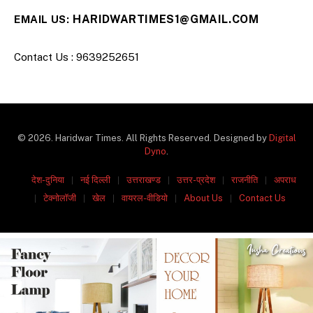
HARIDWARTIMES1@GMAIL.COM
EMAIL US:
Contact Us : 9639252651
© 2026. Haridwar Times. All Rights Reserved. Designed by
Digital
Dyno
.
देश-दुनिया
नई दिल्ली
उत्तराखण्ड
उत्तर-प्रदेश
राजनीति
अपराध
टेक्नोलॉजी
खेल
वायरल-वीडियो
About Us
Contact Us