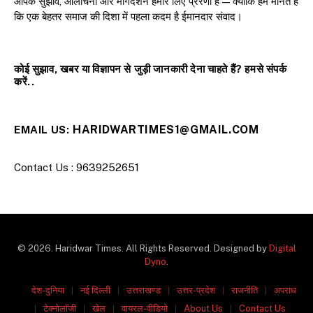
आपके सुझाव, आलोचना और मार्गदर्शन हमारे लिए प्रेरणा हैं — क्योंकि हम मानते हैं
कि एक बेहतर समाज की दिशा में पहला कदम है ईमानदार संवाद।
कोई सुझाव, खबर या विज्ञापन से जुड़ी जानकारी देना चाहते हैं? हमसे संपर्क
करें..
HARIDWARTIMES1@GMAIL.COM
EMAIL US:
Contact Us : 9639252651
© 2026. Haridwar Times. All Rights Reserved. Designed by
Digital
Dyno
.
देश-दुनिया
नई दिल्ली
उत्तराखण्ड
उत्तर-प्रदेश
राजनीति
अपराध
टेक्नोलॉजी
खेल
वायरल-वीडियो
About Us
Contact Us