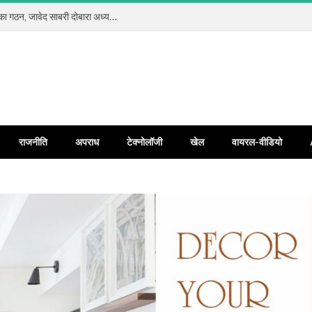
कलियर प्रेस क्लब रजि. में सर्वसम्मति से नई कार्यकारिणी का गठन, जावेद साबरी दोबारा अध्यक्ष और जावेद अंसारी बने महामंत्री
राजनीति
अपराध
टेक्नोलॉजी
खेल
वायरल-वीडियो