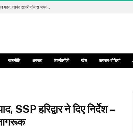
कलियर प्रेस क्लब रजि. में सर्वसम्मति से नई कार्यकारिणी का गठन, जावेद साबरी दोबारा अध्यक्ष और जावेद अंसारी बने महामंत्री
राजनीति
अपराध
टेक्नोलॉजी
खेल
वायरल-वीडियो
द, SSP हरिद्वार ने दिए निर्देश –
 जागरूक