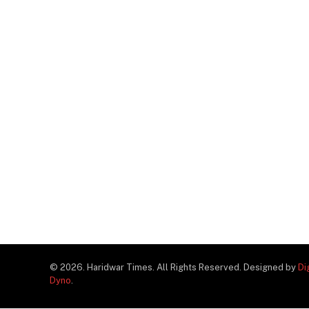
© 2026. Haridwar Times. All Rights Reserved. Designed by
Di
Dyno
.