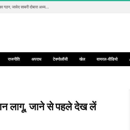
कलियर प्रेस क्लब रजि. में सर्वसम्मति से नई कार्यकारिणी का गठन, जावेद साबरी दोबारा अध्यक्ष और जावेद अंसारी बने महामंत्री
राजनीति
अपराध
टेक्नोलॉजी
खेल
वायरल-वीडियो
ान लागू, जाने से पहले देख लें