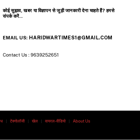
कोई सुझाव, खबर या विज्ञापन से जुड़ी जानकारी देना चाहते हैं? हमसे
संपर्क करें..
HARIDWARTIMES1@GMAIL.COM
EMAIL US:
Contact Us : 9639252651
ाध
टेक्नोलॉजी
खेल
वायरल-वीडियो
About Us