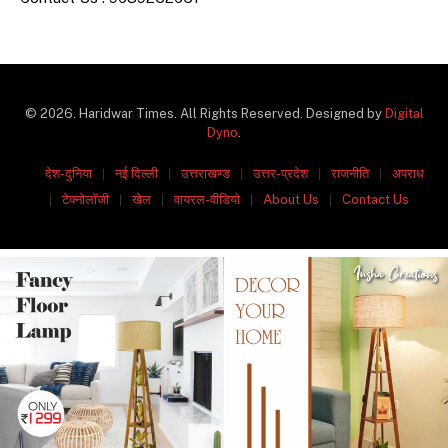
© 2026. Haridwar Times. All Rights Reserved. Designed by
Digital
Dyno
.
देश-दुनिया
नई दिल्ली
उत्तराखण्ड
उत्तर-प्रदेश
राजनीति
अपराध
टेक्नोलॉजी
खेल
वायरल-वीडियो
About Us
Contact Us