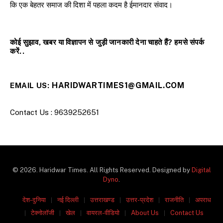
कि एक बेहतर समाज की दिशा में पहला कदम है ईमानदार संवाद।
कोई सुझाव, खबर या विज्ञापन से जुड़ी जानकारी देना चाहते हैं? हमसे संपर्क
करें..
HARIDWARTIMES1@GMAIL.COM
EMAIL US:
Contact Us : 9639252651
© 2026. Haridwar Times. All Rights Reserved. Designed by
Digital
Dyno
.
देश-दुनिया
नई दिल्ली
उत्तराखण्ड
उत्तर-प्रदेश
राजनीति
अपराध
टेक्नोलॉजी
खेल
वायरल-वीडियो
About Us
Contact Us