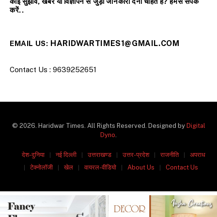
कोई सुझाव, खबर या विज्ञापन से जुड़ी जानकारी देना चाहते हैं? हमसे संपर्क
करें..
HARIDWARTIMES1@GMAIL.COM
EMAIL US:
Contact Us : 9639252651
© 2026. Haridwar Times. All Rights Reserved. Designed by
Digital
Dyno
.
देश-दुनिया
नई दिल्ली
उत्तराखण्ड
उत्तर-प्रदेश
राजनीति
अपराध
टेक्नोलॉजी
खेल
वायरल-वीडियो
About Us
Contact Us