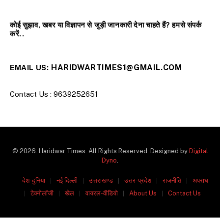
कोई सुझाव, खबर या विज्ञापन से जुड़ी जानकारी देना चाहते हैं? हमसे संपर्क
करें..
HARIDWARTIMES1@GMAIL.COM
EMAIL US:
Contact Us : 9639252651
© 2026. Haridwar Times. All Rights Reserved. Designed by
Digital
Dyno
.
देश-दुनिया
नई दिल्ली
उत्तराखण्ड
उत्तर-प्रदेश
राजनीति
अपराध
टेक्नोलॉजी
खेल
वायरल-वीडियो
About Us
Contact Us