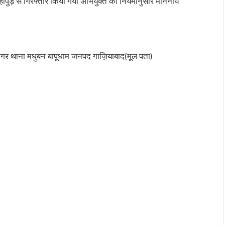
ापुड़ से गिरफ्तार किया गया अभियुक्त को नियमानुसार माननीय
गर थाना मधुबन बापूधाम जनपद गाज़ियाबाद(मूल पता)