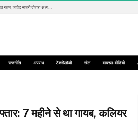
कलियर प्रेस क्लब रजि. में सर्वसम्मति से नई कार्यकारिणी का गठन, जावेद साबरी दोबारा अध्यक्ष और जावेद अंसारी बने महामंत्री
राजनीति
अपराध
टेक्नोलॉजी
खेल
वायरल-वीडियो
रफ्तार: 7 महीने से था गायब, कलियर