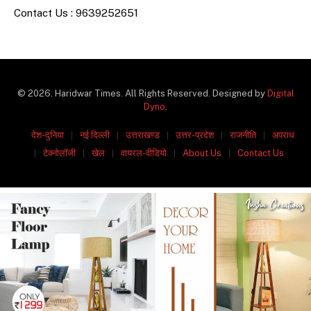
Contact Us : 9639252651
© 2026. Haridwar Times. All Rights Reserved. Designed by
Digital
Dyno
.
देश-दुनिया
नई दिल्ली
उत्तराखण्ड
उत्तर-प्रदेश
राजनीति
अपराध
टेक्नोलॉजी
खेल
वायरल-वीडियो
About Us
Contact Us