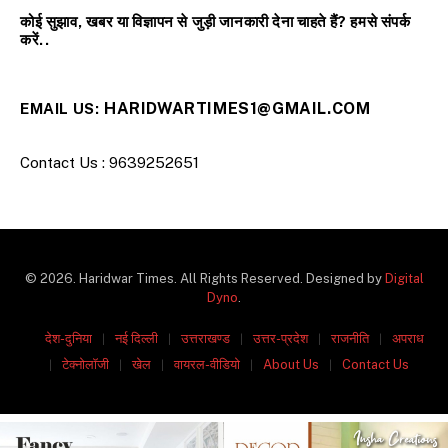
कोई सुझाव, खबर या विज्ञापन से जुड़ी जानकारी देना चाहते हैं? हमसे संपर्क
करें..
HARIDWARTIMES1@GMAIL.COM
EMAIL US:
Contact Us : 9639252651
© 2026. Haridwar Times. All Rights Reserved. Designed by
Digital
Dyno
.
देश-दुनिया
नई दिल्ली
उत्तराखण्ड
उत्तर-प्रदेश
राजनीति
अपराध
टेक्नोलॉजी
खेल
वायरल-वीडियो
About Us
Contact Us