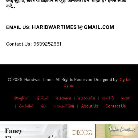
कोई सुझाव, खबर या विज्ञापन से जुड़ी जानकारी देना चाहते हैं? हमसे संपर्क
करें..
HARIDWARTIMES1@GMAIL.COM
EMAIL US:
Contact Us : 9639252651
© 2026. Haridwar Times. All Rights Reserved. Designed by
Digital
Dyno
.
देश-दुनिया
नई दिल्ली
उत्तराखण्ड
उत्तर-प्रदेश
राजनीति
अपराध
टेक्नोलॉजी
खेल
वायरल-वीडियो
About Us
Contact Us