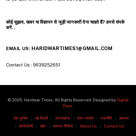
कोई सुझाव, खबर या विज्ञापन से जुड़ी जानकारी देना चाहते हैं? हमसे संपर्क
करें..
HARIDWARTIMES1@GMAIL.COM
EMAIL US:
Contact Us : 9639252651
© 2026. Haridwar Times. All Rights Reserved. Designed by
Digital
Dyno
.
देश-दुनिया
नई दिल्ली
उत्तराखण्ड
उत्तर-प्रदेश
राजनीति
अपराध
टेक्नोलॉजी
खेल
वायरल-वीडियो
About Us
Contact Us