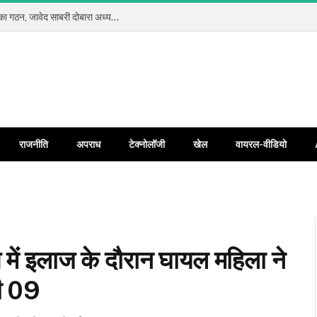
कलियर प्रेस क्लब रजि. में सर्वसम्मति से नई कार्यकारिणी का गठन, जावेद साबरी दोबारा अध्यक्ष और जावेद अंसारी बने महामंत्री
राजनीति
अपराध
टेक्नोलॉजी
खेल
वायरल-वीडियो
 में इलाज के दौरान घायल महिला ने
ची 09