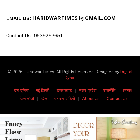
HARIDWARTIMES1@GMAIL.COM
EMAIL US:
Contact Us : 9639252651
© 2026. Haridwar Times. All Rights Reserved. Designed by
Digital
Dyno
.
देश-दुनिया
नई दिल्ली
उत्तराखण्ड
उत्तर-प्रदेश
राजनीति
अपराध
टेक्नोलॉजी
खेल
वायरल-वीडियो
About Us
Contact Us