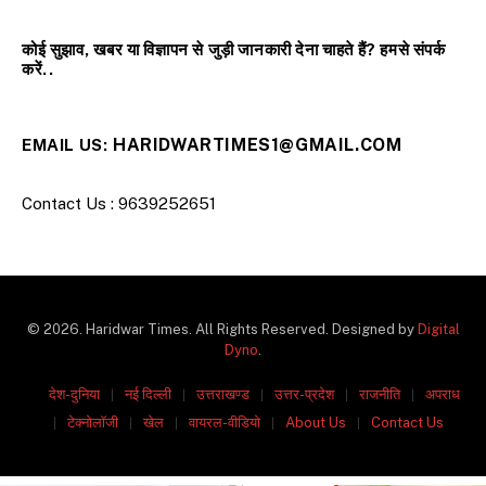
कोई सुझाव, खबर या विज्ञापन से जुड़ी जानकारी देना चाहते हैं? हमसे संपर्क
करें..
HARIDWARTIMES1@GMAIL.COM
EMAIL US:
Contact Us : 9639252651
© 2026. Haridwar Times. All Rights Reserved. Designed by
Digital
Dyno
.
देश-दुनिया
नई दिल्ली
उत्तराखण्ड
उत्तर-प्रदेश
राजनीति
अपराध
टेक्नोलॉजी
खेल
वायरल-वीडियो
About Us
Contact Us