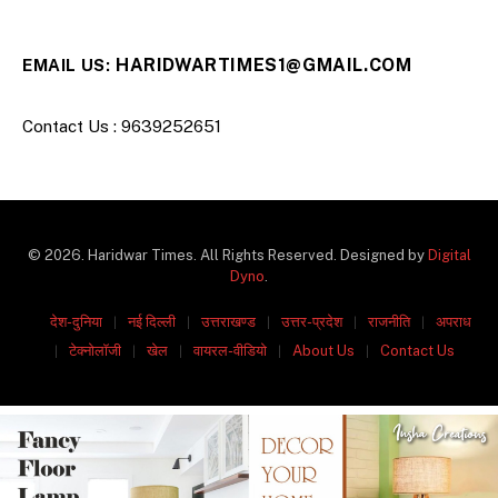
HARIDWARTIMES1@GMAIL.COM
EMAIL US:
Contact Us : 9639252651
© 2026. Haridwar Times. All Rights Reserved. Designed by
Digital
Dyno
.
देश-दुनिया
नई दिल्ली
उत्तराखण्ड
उत्तर-प्रदेश
राजनीति
अपराध
टेक्नोलॉजी
खेल
वायरल-वीडियो
About Us
Contact Us