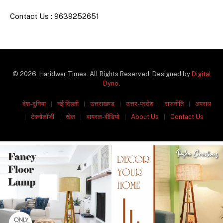
Contact Us : 9639252651
© 2026. Haridwar Times. All Rights Reserved. Designed by
Digital
Dyno
.
देश-दुनिया
नई दिल्ली
उत्तराखण्ड
उत्तर-प्रदेश
राजनीति
अपराध
टेक्नोलॉजी
खेल
वायरल-वीडियो
About Us
Contact Us