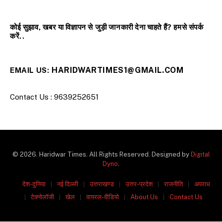
कोई सुझाव, खबर या विज्ञापन से जुड़ी जानकारी देना चाहते हैं? हमसे संपर्क
करें..
HARIDWARTIMES1@GMAIL.COM
EMAIL US:
Contact Us : 9639252651
© 2026. Haridwar Times. All Rights Reserved. Designed by
Digital
Dyno
.
देश-दुनिया
नई दिल्ली
उत्तराखण्ड
उत्तर-प्रदेश
राजनीति
अपराध
टेक्नोलॉजी
खेल
वायरल-वीडियो
About Us
Contact Us