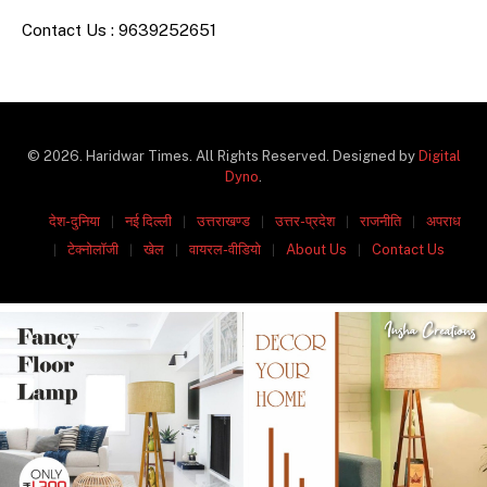
Contact Us : 9639252651
© 2026. Haridwar Times. All Rights Reserved. Designed by
Digital
Dyno
.
देश-दुनिया
नई दिल्ली
उत्तराखण्ड
उत्तर-प्रदेश
राजनीति
अपराध
टेक्नोलॉजी
खेल
वायरल-वीडियो
About Us
Contact Us