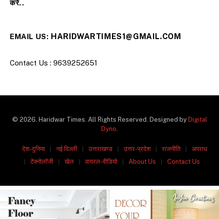
करें..
HARIDWARTIMES1@GMAIL.COM
EMAIL US:
Contact Us : 9639252651
© 2026. Haridwar Times. All Rights Reserved. Designed by
Digital
Dyno
.
देश-दुनिया
नई दिल्ली
उत्तराखण्ड
उत्तर-प्रदेश
राजनीति
अपराध
टेक्नोलॉजी
खेल
वायरल-वीडियो
About Us
Contact Us