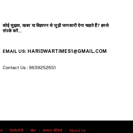
कोई सुझाव, खबर या विज्ञापन से जुड़ी जानकारी देना चाहते हैं? हमसे
संपर्क करें..
HARIDWARTIMES1@GMAIL.COM
EMAIL US:
Contact Us : 9639252651
ाध
टेक्नोलॉजी
खेल
वायरल-वीडियो
About Us