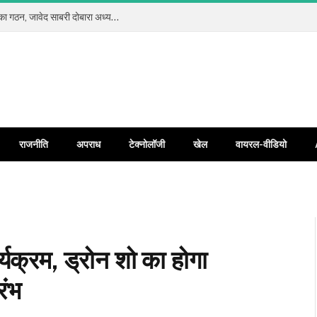
कलियर प्रेस क्लब रजि. में सर्वसम्मति से नई कार्यकारिणी का गठन, जावेद साबरी दोबारा अध्यक्ष और जावेद अंसारी बने महामंत्री
राजनीति
अपराध
टेक्नोलॉजी
खेल
वायरल-वीडियो
र्यक्रम, ड्रोन शो का होगा
रंभ