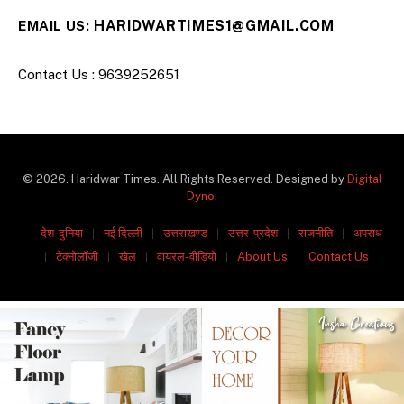
HARIDWARTIMES1@GMAIL.COM
EMAIL US:
Contact Us : 9639252651
© 2026. Haridwar Times. All Rights Reserved. Designed by
Digital
Dyno
.
देश-दुनिया
नई दिल्ली
उत्तराखण्ड
उत्तर-प्रदेश
राजनीति
अपराध
टेक्नोलॉजी
खेल
वायरल-वीडियो
About Us
Contact Us