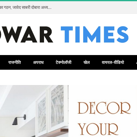
कलियर प्रेस क्लब रजि. में सर्वसम्मति से नई कार्यकारिणी का गठन, जावेद साबरी दोबारा अध्यक्ष और जावेद अंसारी बने महामंत्री
राजनीति
अपराध
टेक्नोलॉजी
खेल
वायरल-वीडियो