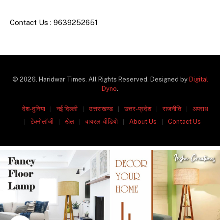
Contact Us : 9639252651
© 2026. Haridwar Times. All Rights Reserved. Designed by
Digital
Dyno
.
देश-दुनिया
नई दिल्ली
उत्तराखण्ड
उत्तर-प्रदेश
राजनीति
अपराध
टेक्नोलॉजी
खेल
वायरल-वीडियो
About Us
Contact Us