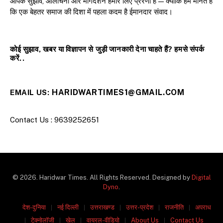
आपके सुझाव, आलोचना और मार्गदर्शन हमारे लिए प्रेरणा हैं — क्योंकि हम मानते हैं
कि एक बेहतर समाज की दिशा में पहला कदम है ईमानदार संवाद।
कोई सुझाव, खबर या विज्ञापन से जुड़ी जानकारी देना चाहते हैं? हमसे संपर्क
करें..
HARIDWARTIMES1@GMAIL.COM
EMAIL US:
Contact Us : 9639252651
© 2026. Haridwar Times. All Rights Reserved. Designed by
Digital
Dyno
.
देश-दुनिया
नई दिल्ली
उत्तराखण्ड
उत्तर-प्रदेश
राजनीति
अपराध
टेक्नोलॉजी
खेल
वायरल-वीडियो
About Us
Contact Us