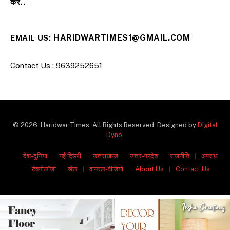
करें..
HARIDWARTIMES1@GMAIL.COM
EMAIL US:
Contact Us : 9639252651
© 2026. Haridwar Times. All Rights Reserved. Designed by
Digital
Dyno
.
देश-दुनिया
नई दिल्ली
उत्तराखण्ड
उत्तर-प्रदेश
राजनीति
अपराध
टेक्नोलॉजी
खेल
वायरल-वीडियो
About Us
Contact Us