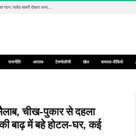
कलियर प्रेस क्लब रजि. में सर्वसम्मति से नई कार्यकारिणी का गठन, जावेद साबरी दोबारा अध्यक्ष और जावेद अंसारी बने महामंत्री
राजनीति
अपराध
टेक्नोलॉजी
खेल
वायरल-वीडियो
सैलाब, चीख-पुकार से दहला
की बाढ़ में बहे होटल-घर, कई