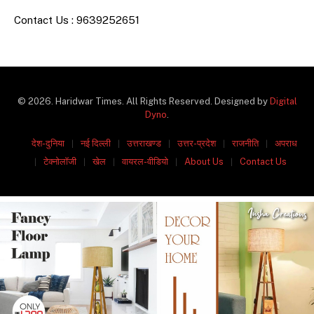
Contact Us : 9639252651
© 2026. Haridwar Times. All Rights Reserved. Designed by
Digital
Dyno
.
देश-दुनिया
नई दिल्ली
उत्तराखण्ड
उत्तर-प्रदेश
राजनीति
अपराध
टेक्नोलॉजी
खेल
वायरल-वीडियो
About Us
Contact Us