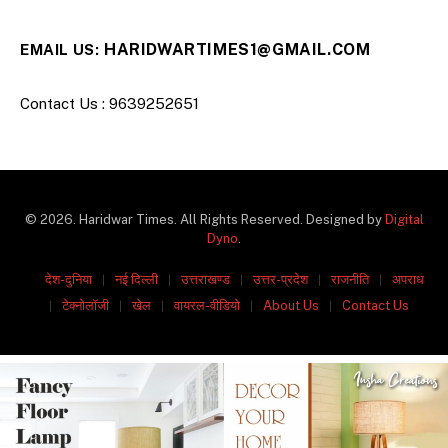
HARIDWARTIMES1@GMAIL.COM
EMAIL US:
Contact Us : 9639252651
© 2026. Haridwar Times. All Rights Reserved. Designed by
Digital
Dyno
.
देश-दुनिया
नई दिल्ली
उत्तराखण्ड
उत्तर-प्रदेश
राजनीति
अपराध
टेक्नोलॉजी
खेल
वायरल-वीडियो
About Us
Contact Us