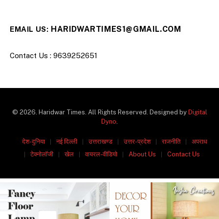
HARIDWARTIMES1@GMAIL.COM
EMAIL US:
Contact Us : 9639252651
© 2026. Haridwar Times. All Rights Reserved. Designed by
Digital
Dyno
.
देश-दुनिया
नई दिल्ली
उत्तराखण्ड
उत्तर-प्रदेश
राजनीति
अपराध
टेक्नोलॉजी
खेल
वायरल-वीडियो
About Us
Contact Us